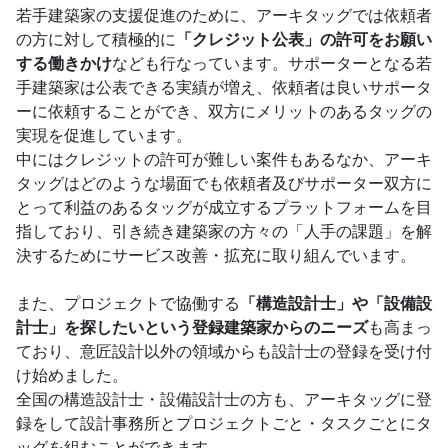
若手建築家の支援促進のために、アーキタッグでは依頼者
の方に対して積極的に
「クレジット公表」の許可をお願い
する働きかけ
なども行なっています。サポーターとなる若
手建築家は公表できる実績が増え、依頼者は良いサポータ
ーに依頼することができ、双方にメリットのあるタッグの
実現を促進しています。
中にはクレジットの許可が難しい案件もあるなか、アーキ
タッグはどのような場面でも依頼者及びサポーター双方に
とって利益のあるタッグが成立するプラットフォームを目
指しており、引き続き建築家の方々の「人手の課題」を解
決するためにサービス改善・拡充に取り組んでいます。
また、プロジェクトで協働する
「構造設計士」や「設備設
計士」を探したいという登録建築家からのニーズ
も高まっ
ており、意匠設計以外の領域からも設計士の登録を受け付
け始めました。
全国の構造設計士・設備設計士の方も、アーキタッグに登
録をして設計事務所とプロジェクトごと・タスクごとにタ
ッグを組むことができます。